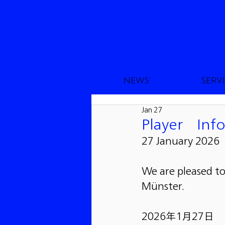
NEWS
SERV
Jan 27
Player Inf
27 January 2026
We are pleased t
Münster.
2026年1月27