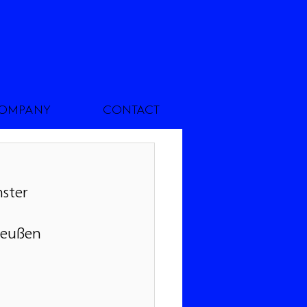
OMPANY
CONTACT
ster
reußen 