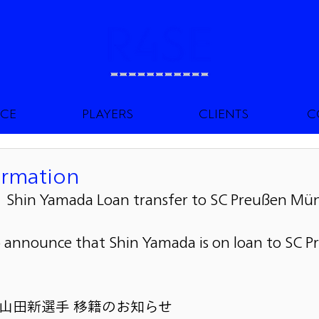
ICE
PLAYERS
CLIENTS
C
ormation
　Shin Yamada Loan transfer to SC Preußen Mün
o announce that Shin Yamada is on loan to SC P
日　山田新選手 移籍のお知らせ